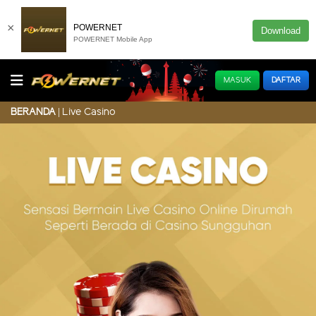
×
POWERNET
Download
POWERNET Mobile App
MASUK
DAFTAR
Live Casino
BERANDA